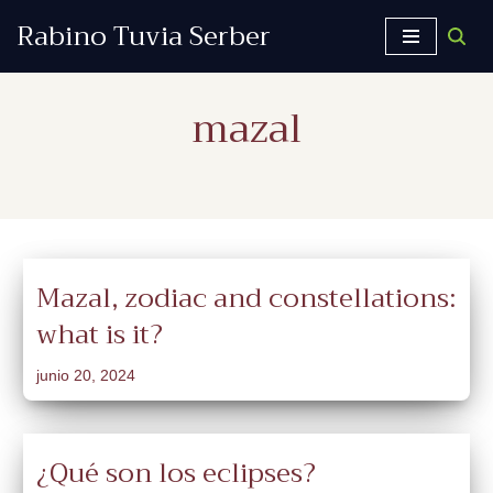
Rabino Tuvia Serber
Saltar
al
mazal
contenido
Mazal, zodiac and constellations:
what is it?
junio 20, 2024
¿Qué son los eclipses?