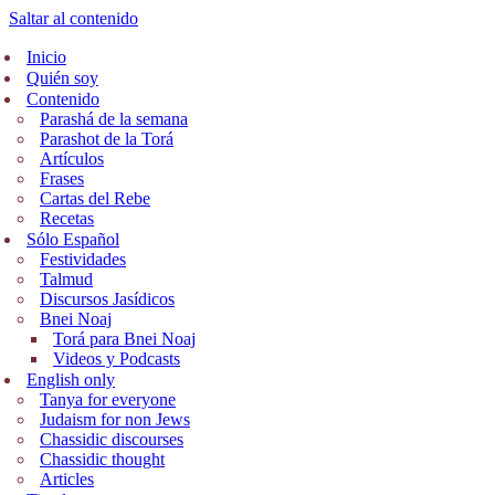
Saltar al contenido
Inicio
Quién soy
Contenido
Parashá de la semana
Parashot de la Torá
Artículos
Frases
Cartas del Rebe
Recetas
Sólo Español
Festividades
Talmud
Discursos Jasídicos
Bnei Noaj
Torá para Bnei Noaj
Videos y Podcasts
English only
Tanya for everyone
Judaism for non Jews
Chassidic discourses
Chassidic thought
Articles