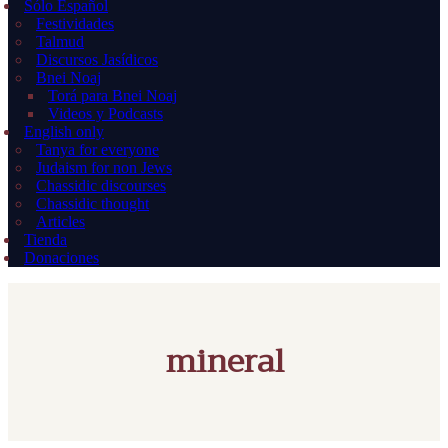
Sólo Español
Festividades
Talmud
Discursos Jasídicos
Bnei Noaj
Torá para Bnei Noaj
Videos y Podcasts
English only
Tanya for everyone
Judaism for non Jews
Chassidic discourses
Chassidic thought
Articles
Tienda
Donaciones
mineral