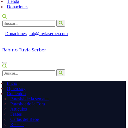
Tienda
Donaciones
Buscar...
Donaciones
rab@tuviaserber.com
Rabino Tuvia Serber
Menú
de
Buscar...
navegación
Inicio
Quién soy
Contenido
Parashá de la semana
Parashot de la Torá
Artículos
Frases
Cartas del Rebe
Recetas