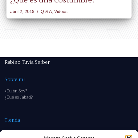
¿Qué es una costumbre?
abril 2, 2019
Q & A
,
Videos
Rabino Tuvia Serber
Sobre mi
¿Quién Soy?
¿Qué es Jabad?
Tienda
Tienda
Política de devoluciones y reembolso