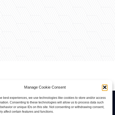
Manage Cookie Consent
he best experiences, we use technologies like cookies to store and/or access
Contacto
mation. Consenting to these technologies will allow us to process data such
behavior or unique IDs on this site. Not consenting or withdrawing consent,
rab@tuviaserber.com
y affect certain features and functions.