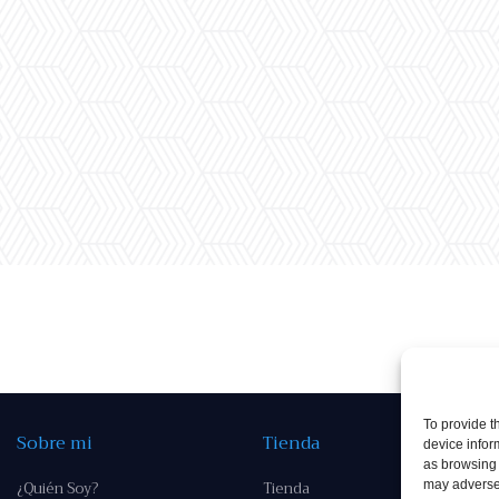
To provide t
Sobre mi
Tienda
device infor
as browsing 
¿Quién Soy?
Tienda
may adversel