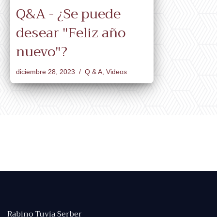
Q&A - ¿Se puede
desear "Feliz año
nuevo"?
diciembre 28, 2023
Q & A
,
Videos
Rabino Tuvia Serber