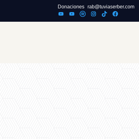
Donaciones
rab@tuviaserber.com