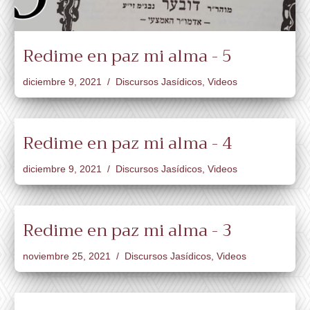
Redime en paz mi alma - 5
diciembre 9, 2021
Discursos Jasídicos
,
Videos
Redime en paz mi alma - 4
diciembre 9, 2021
Discursos Jasídicos
,
Videos
Redime en paz mi alma - 3
noviembre 25, 2021
Discursos Jasídicos
,
Videos