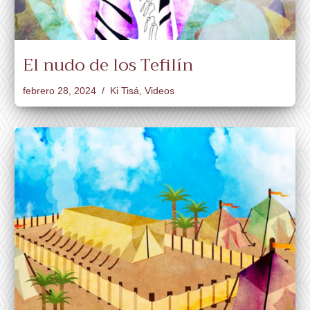
El nudo de los Tefilín
febrero 28, 2024
Ki Tisá
,
Videos