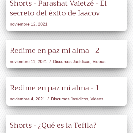
Shorts - Parashat Vaietzé - El
secreto del éxito de Iaacov
noviembre 12, 2021
Redime en paz mi alma - 2
noviembre 11, 2021
Discursos Jasídicos
,
Videos
Redime en paz mi alma - 1
noviembre 4, 2021
Discursos Jasídicos
,
Videos
Shorts - ¿Qué es la Tefila?