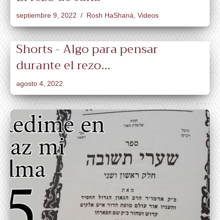
septiembre 9, 2022
Rosh HaShaná
,
Videos
Shorts - Algo para pensar
durante el rezo...
agosto 4, 2022