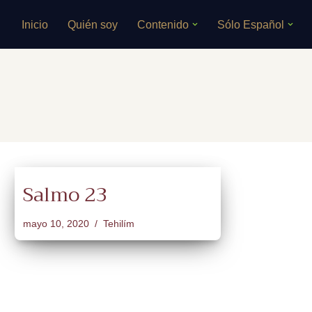
Inicio
Quién soy
Contenido
Sólo Español
Saltar
al
contenido
Salmo 23
mayo 10, 2020
Tehilím