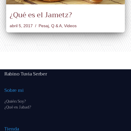
¿Qué es el Jametz?
abril 5, 2017
Pesaj
,
Q & A
,
Videos
Rabino Tuvia Serber
Sobre mi
¿Quién Soy?
¿Qué es Jabad?
Tienda