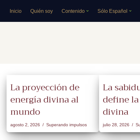
Inicio
Quién soy
Contenido
Sólo Español
Saltar
al
contenido
La proyección de
La sabid
energía divina al
define l
mundo
divina
agosto 2, 2026
Superando impulsos
julio 28, 2026
Su