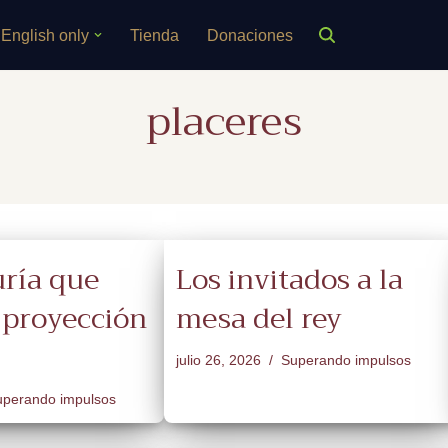
English only
Tienda
Donaciones
placeres
uría que
Los invitados a la
a proyección
mesa del rey
julio 26, 2026
Superando impulsos
perando impulsos