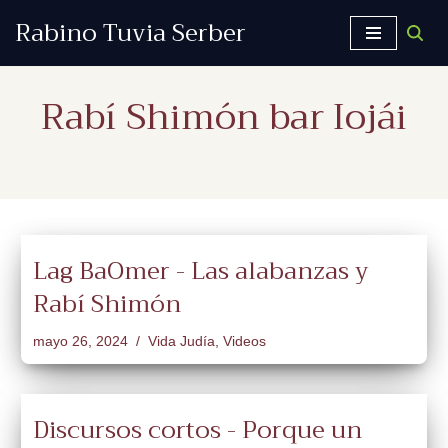
Rabino Tuvia Serber
Saltar
al
Rabí Shimón bar Iojái
contenido
Lag BaOmer - Las alabanzas y
Rabí Shimón
mayo 26, 2024
Vida Judía
,
Videos
Discursos cortos - Porque un