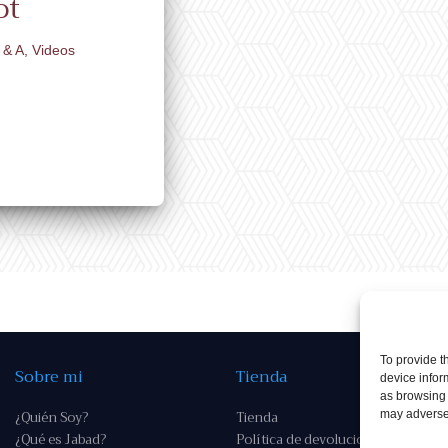
ot
 & A
,
Videos
To provide t
Sobre mi
Tienda
device infor
as browsing 
¿Quién Soy?
Tienda
may adversel
¿Qué es Jabad?
Política de devoluciones y