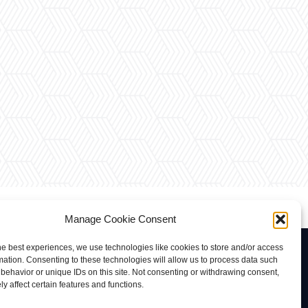
Manage Cookie Consent
he best experiences, we use technologies like cookies to store and/or access
Contacto
mation. Consenting to these technologies will allow us to process data such
behavior or unique IDs on this site. Not consenting or withdrawing consent,
rab@tuviaserber.com
y affect certain features and functions.