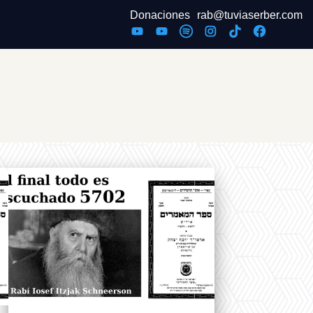
Donaciones
rab@tuviaserber.com