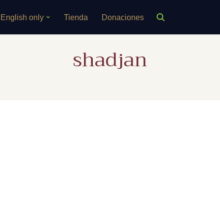
English only
Tienda
Donaciones
shadjan