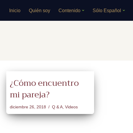
Inicio
Quién soy
Contenido
Sólo Español
Saltar
al
contenido
¿Cómo encuentro
mi pareja?
diciembre 26, 2018
Q & A
,
Videos