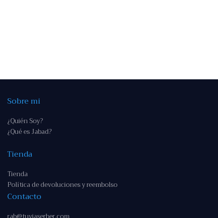
Sobre mi
¿Quién Soy?
¿Qué es Jabad?
Tienda
Tienda
Política de devoluciones y reembolso
Contacto
rab@tuviaserber.com