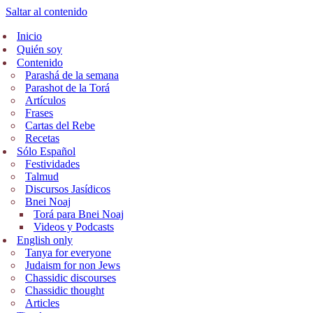
Saltar al contenido
Inicio
Quién soy
Contenido
Parashá de la semana
Parashot de la Torá
Artículos
Frases
Cartas del Rebe
Recetas
Sólo Español
Festividades
Talmud
Discursos Jasídicos
Bnei Noaj
Torá para Bnei Noaj
Videos y Podcasts
English only
Tanya for everyone
Judaism for non Jews
Chassidic discourses
Chassidic thought
Articles