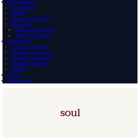
Sólo Español
Festividades
Talmud
Discursos Jasídicos
Bnei Noaj
Torá para Bnei Noaj
Videos y Podcasts
English only
Tanya for everyone
Judaism for non Jews
Chassidic discourses
Chassidic thought
Articles
Tienda
Donaciones
soul