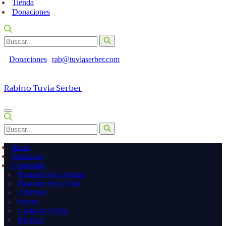
Tienda
Donaciones
Buscar...
Donaciones
rab@tuviaserber.com
Rabino Tuvia Serber
Menú
de
Buscar...
navegación
Inicio
Quién soy
Contenido
Parashá de la semana
Parashot de la Torá
Artículos
Frases
Cartas del Rebe
Recetas