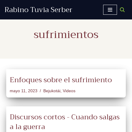
Rabino Tuvia Serber
Saltar
al
sufrimientos
contenido
Enfoques sobre el sufrimiento
mayo 11, 2023
Bejukotái
,
Videos
Discursos cortos - Cuando salgas
a la guerra