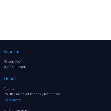
Sobre mi
¿Quién Soy?
¿Qué es Jabad?
Tienda
Tienda
Política de devoluciones y reembolso
Contacto
rab@tuviaserber.com