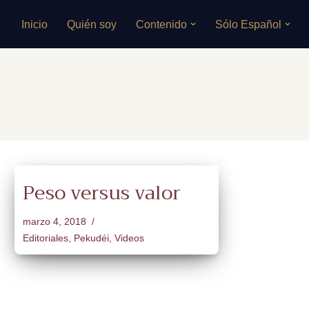
Inicio
Quién soy
Contenido
Sólo Español
Saltar
al
contenido
Peso versus valor
marzo 4, 2018
Editoriales
,
Pekudéi
,
Videos