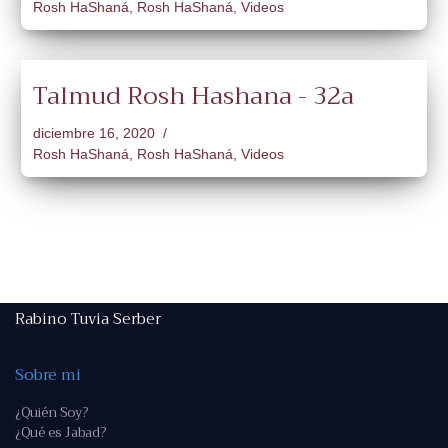
Rosh HaShaná
,
Rosh HaShaná
,
Videos
Talmud Rosh Hashana - 32a
diciembre 16, 2020
Rosh HaShaná
,
Rosh HaShaná
,
Videos
Rabino Tuvia Serber
Sobre mi
¿Quién Soy?
¿Qué es Jabad?