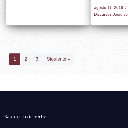
agosto 11, 2019
Discursos Jasídico
1
2
3
Siguiente »
Rabino Tuvia Serber