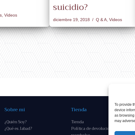
suicidio?
s
,
Videos
diciembre 19, 2018
Q & A
,
Videos
To provide t
Sobre mi
Tienda
device infor
as browsing 
¿Quién Soy?
Tienda
may adversel
¿Qué es Jabad?
Política de devoluciones y