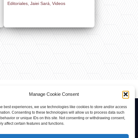
Editoriales
,
Jaiei Sará
,
Videos
Manage Cookie Consent
he best experiences, we use technologies like cookies to store and/or access
Contacto
mation. Consenting to these technologies will allow us to process data such
behavior or unique IDs on this site. Not consenting or withdrawing consent,
rab@tuviaserber.com
y affect certain features and functions.