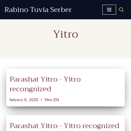
Rabino Tuvia Serber
Saltar
al
Yitro
contenido
Parashat Yitro - Yitro
recongnized
febrero 6, 2026
Yitro EN
Parashat Yitro - Yitro recognized