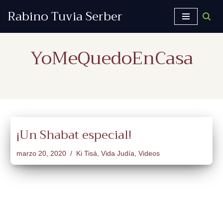
Rabino Tuvia Serber
Saltar
al
YoMeQuedoEnCasa
contenido
¡Un Shabat especial!
marzo 20, 2020
Ki Tisá
,
Vida Judía
,
Videos