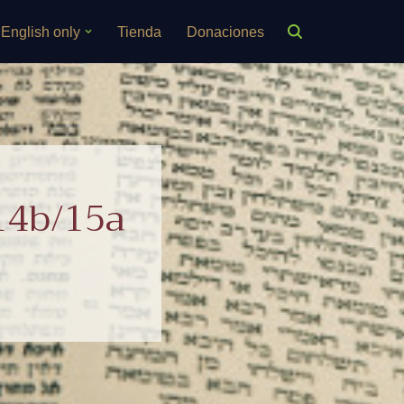
English only
Tienda
Donaciones
14b/15a