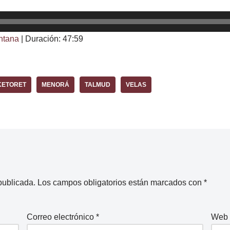
ntana
|
Duración: 47:59
KETORET
MENORÁ
TALMUD
VELAS
publicada.
Los campos obligatorios están marcados con
*
Correo electrónico
*
Web