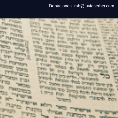
Donaciones
rab@tuviaserber.com