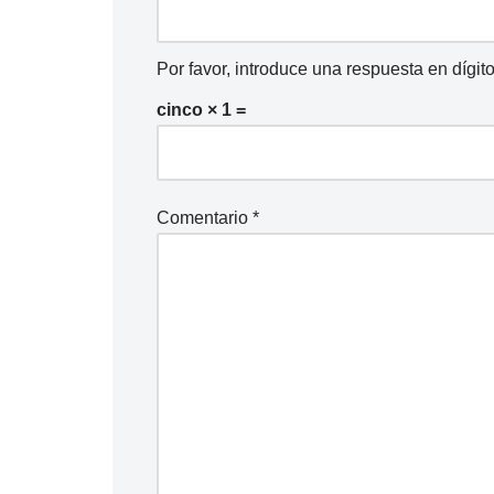
i
o
Por favor, introduce una respuesta en dígito
cinco × 1 =
Comentario
*