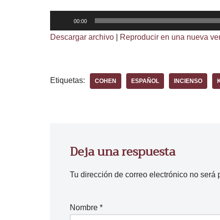
R
00:00
e
Descargar archivo
|
Reproducir en una nueva ve
p
r
o
Etiquetas:
COHEN
ESPAÑOL
INCIENSO
d
u
c
t
o
Deja una respuesta
r
d
Tu dirección de correo electrónico no será 
e
a
u
Nombre
*
d