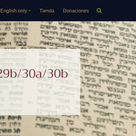
English only
Tienda
Donaciones
29b/30a/30b