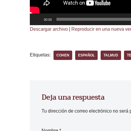
R
00:00
e
Descargar archivo
|
Reproducir en una nueva ve
p
r
o
Etiquetas:
COHEN
ESPAÑOL
TALMUD
T
d
u
c
t
o
Deja una respuesta
r
d
Tu dirección de correo electrónico no será 
e
a
u
Nombre
*