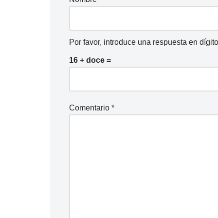
d
i
o
Por favor, introduce una respuesta en dígito
16 + doce =
Comentario
*