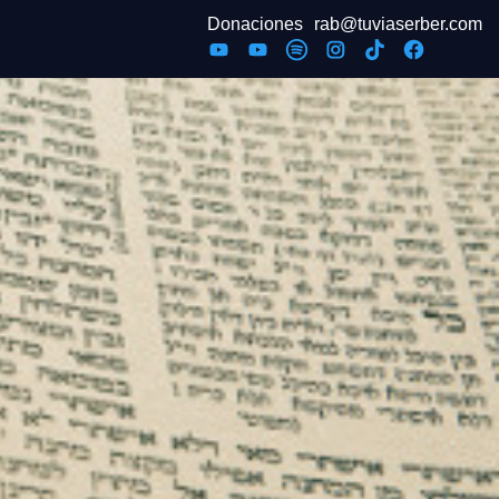
Donaciones
rab@tuviaserber.com