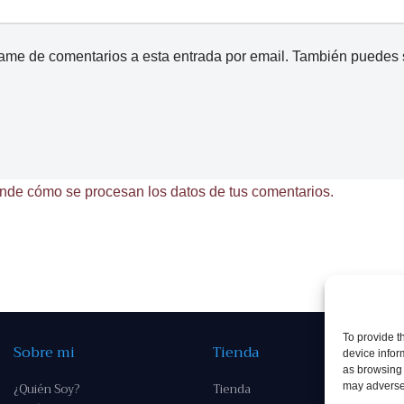
came de comentarios a esta entrada por email. También puedes
nde cómo se procesan los datos de tus comentarios.
To provide t
Sobre mi
Tienda
device infor
as browsing 
¿Quién Soy?
Tienda
may adversel