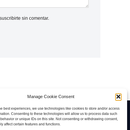
b
a
suscribirte
sin comentar.
j
o
p
a
r
a
a
u
m
e
Manage Cookie Consent
n
he best experiences, we use technologies like cookies to store and/or access
t
Contacto
mation. Consenting to these technologies will allow us to process data such
a
behavior or unique IDs on this site. Not consenting or withdrawing consent,
rab@tuviaserber.com
y affect certain features and functions.
r