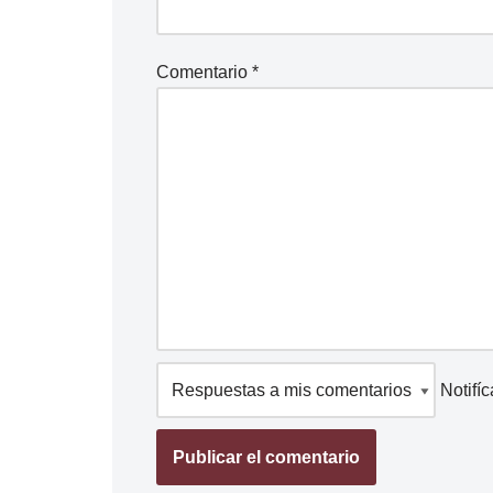
Comentario
*
Notifí