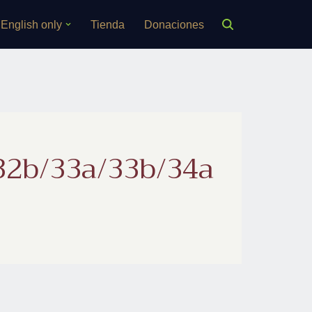
English only
Tienda
Donaciones
32b/33a/33b/34a