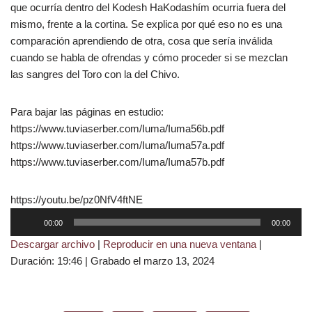
que ocurría dentro del Kodesh HaKodashím ocurria fuera del
mismo, frente a la cortina. Se explica por qué eso no es una
comparación aprendiendo de otra, cosa que sería inválida
cuando se habla de ofrendas y cómo proceder si se mezclan
las sangres del Toro con la del Chivo.
Para bajar las páginas en estudio:
https://www.tuviaserber.com/Iuma/Iuma56b.pdf
https://www.tuviaserber.com/Iuma/Iuma57a.pdf
https://www.tuviaserber.com/Iuma/Iuma57b.pdf
https://youtu.be/pz0NfV4ftNE
R
00:00
00:00
e
Descargar archivo
|
Reproducir en una nueva ventana
|
p
Duración: 19:46
|
Grabado el marzo 13, 2024
r
o
d