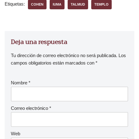
u
Etiquetas:
COHEN
IUMA
TALMUD
TEMPLO
c
t
o
r
d
Deja una respuesta
e
a
Tu dirección de correo electrónico no será publicada.
Los
u
campos obligatorios están marcados con
*
d
i
Nombre
*
o
Correo electrónico
*
Web