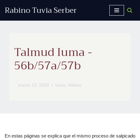
Rabino Tuvia Serber
Saltar
al
contenido
Talmud Iuma -
56b/57a/57b
marzo 13, 2024
Iuma
,
Videos
En estas páginas se explica que el mismo proceso de salpicado