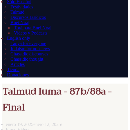
Sólo Español
Festividades
Talmud
Discursos Jasídicos
Bnei Noaj
Torá para Bnei Noaj
Videos y Podcasts
English only
Tanya for everyone
Judaism for non Jews
Chassidic discourses
Chassidic thought
Articles
Tienda
Donaciones
Talmud Iuma - 87b/88a -
Final
enero 19, 2025
enero 12, 2025
Iuma
,
Videos