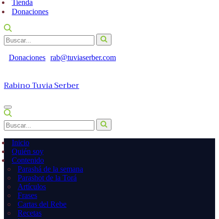
Tienda
Donaciones
Buscar...
Donaciones
rab@tuviaserber.com
Rabino Tuvia Serber
Menú
de
Buscar...
navegación
Inicio
Quién soy
Contenido
Parashá de la semana
Parashot de la Torá
Artículos
Frases
Cartas del Rebe
Recetas