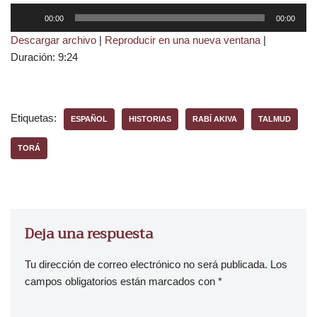
R
00:00
00:00
e
Descargar archivo
|
Reproducir en una nueva ventana
|
p
Duración: 9:24
r
o
d
u
Etiquetas:
ESPAÑOL
HISTORIAS
RABÍ AKIVA
TALMUD
c
t
TORÁ
o
r
d
e
Deja una respuesta
a
u
Tu dirección de correo electrónico no será publicada.
Los
d
campos obligatorios están marcados con
*
i
o