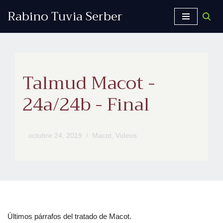
Rabino Tuvia Serber
Saltar
al
contenido
Talmud Macot -
24a/24b - Final
octubre 24, 2019
Macot
,
Videos
Últimos párrafos del tratado de Macot.