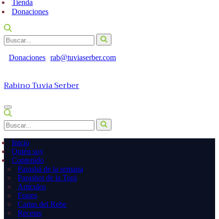
Tienda
Donaciones
Buscar...
Donaciones
rab@tuviaserber.com
Rabino Tuvia Serber
Menú
de
Buscar...
navegación
Inicio
Quién soy
Contenido
Parashá de la semana
Parashot de la Torá
Artículos
Frases
Cartas del Rebe
Recetas