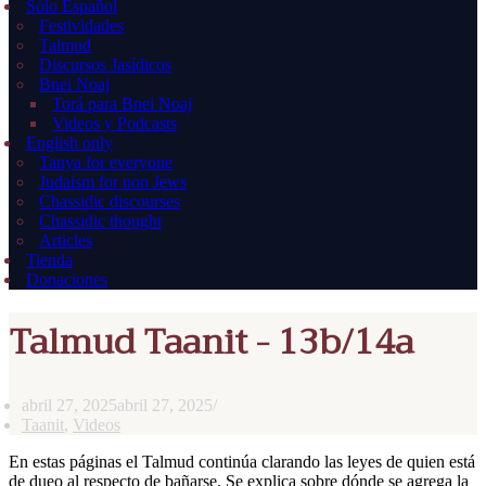
Sólo Español
Festividades
Talmud
Discursos Jasídicos
Bnei Noaj
Torá para Bnei Noaj
Videos y Podcasts
English only
Tanya for everyone
Judaism for non Jews
Chassidic discourses
Chassidic thought
Articles
Tienda
Donaciones
Talmud Taanit - 13b/14a
abril 27, 2025
abril 27, 2025
Taanit
,
Videos
En estas páginas el Talmud continúa clarando las leyes de quien está
de dueo al respecto de bañarse. Se explica sobre dónde se agrega la