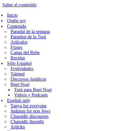
Saltar al contenido
Inicio
Quién soy
Contenido
Parashá de la semana
Parashot de la Torá
Artículos
Frases
Cartas del Rebe
Recetas
Sólo Español
Festividades
Talmud
Discursos Jasídicos
Bnei Noaj
Torá para Bnei Noaj
Videos y Podcasts
English only
Tanya for everyone
Judaism for non Jews
Chassidic discourses
Chassidic thought
Articles