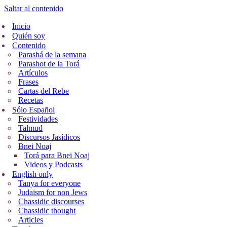
Saltar al contenido
Inicio
Quién soy
Contenido
Parashá de la semana
Parashot de la Torá
Artículos
Frases
Cartas del Rebe
Recetas
Sólo Español
Festividades
Talmud
Discursos Jasídicos
Bnei Noaj
Torá para Bnei Noaj
Videos y Podcasts
English only
Tanya for everyone
Judaism for non Jews
Chassidic discourses
Chassidic thought
Articles