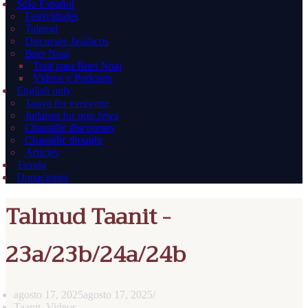
Sólo Español
Festividades
Talmud
Discursos Jasídicos
Bnei Noaj
Torá para Bnei Noaj
Videos y Podcasts
English only
Tanya for everyone
Judaism for non Jews
Chassidic discourses
Chassidic thought
Articles
Tienda
Donaciones
Talmud Taanit -
23a/23b/24a/24b
agosto 17, 2025
agosto 17, 2025
Taanit
,
Videos