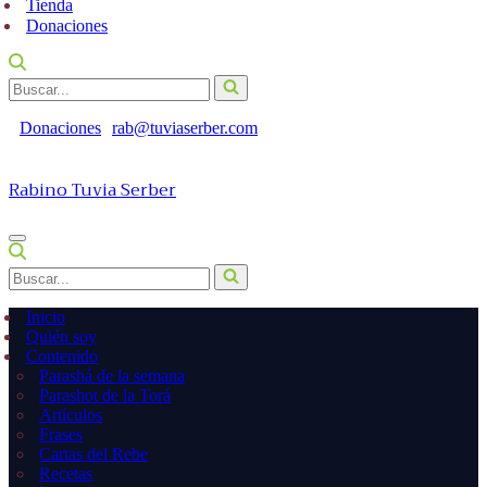
Tienda
Donaciones
Buscar...
Donaciones
rab@tuviaserber.com
Rabino Tuvia Serber
Menú
de
Buscar...
navegación
Inicio
Quién soy
Contenido
Parashá de la semana
Parashot de la Torá
Artículos
Frases
Cartas del Rebe
Recetas