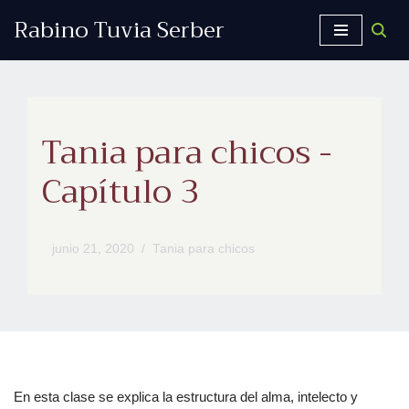
Rabino Tuvia Serber
Saltar
al
contenido
Tania para chicos -
Capítulo 3
junio 21, 2020
Tania para chicos
En esta clase se explica la estructura del alma, intelecto y