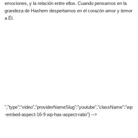
emociones, y la relación entre ellos. Cuando pensamos en la
grandeza de Hashem despertamos en el corazón amor y temor
a Él.
","type":"video","providerNameSlug":"youtube","className":"wp
-embed-aspect-16-9 wp-has-aspect-ratio"} -->