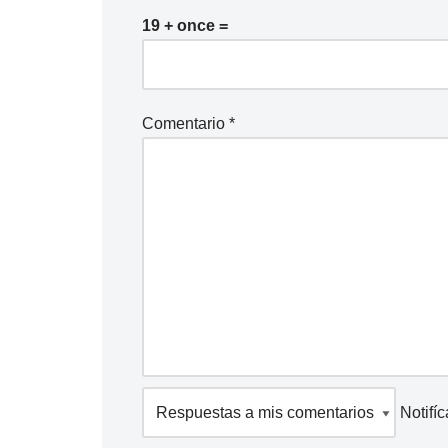
19 + once =
Comentario
*
Notifí