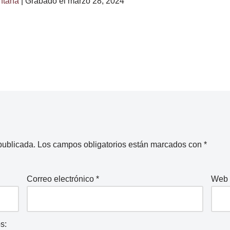
ntana
|
Grabado el marzo 28, 2024
publicada.
Los campos obligatorios están marcados con
*
Correo electrónico
*
Web
s: