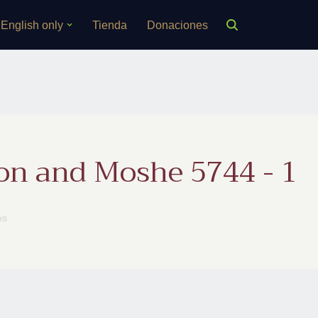
English only
Tienda
Donaciones
on and Moshe 5744 - 1
os