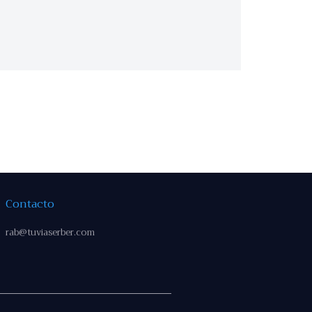
Contacto
rab@tuviaserber.com