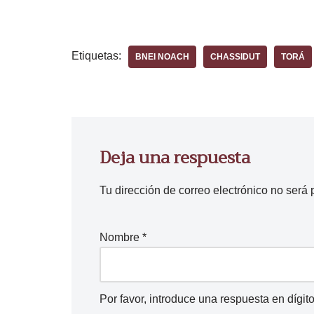
p
r
o
Etiquetas:
BNEI NOACH
CHASSIDUT
TORÁ
d
u
c
t
o
Deja una respuesta
r
d
Tu dirección de correo electrónico no será 
e
a
u
Nombre
*
d
i
o
Por favor, introduce una respuesta en dígito