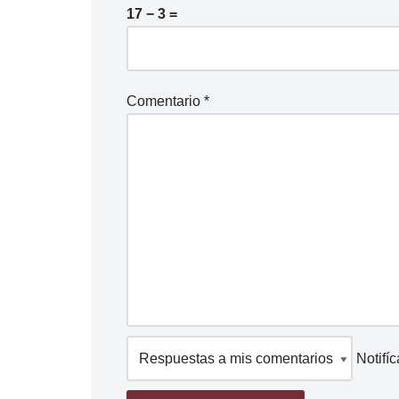
17 − 3 =
Comentario
*
Notifí