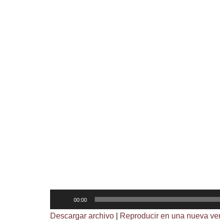
R
00:00
e
Descargar archivo
|
Reproducir en una nueva ve