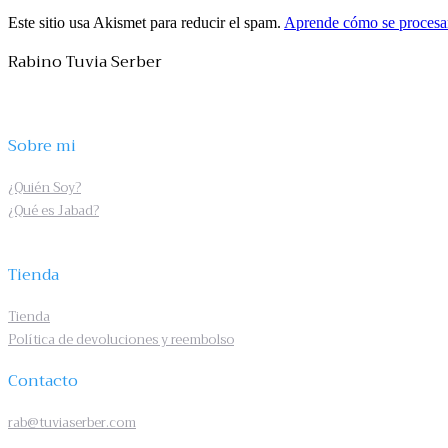
Este sitio usa Akismet para reducir el spam.
Aprende cómo se procesan
Rabino Tuvia Serber
Sobre mi
¿Quién Soy?
¿Qué es Jabad?
Tienda
Tienda
Política de devoluciones y reembolso
Contacto
rab@tuviaserber.com