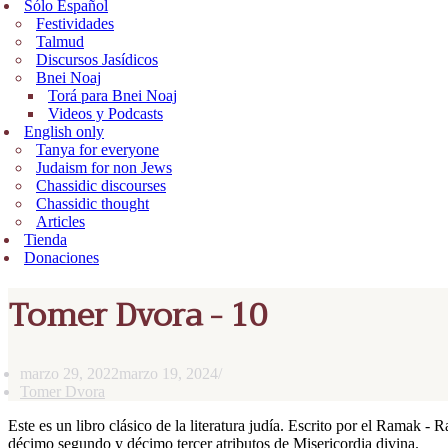
Sólo Español
Festividades
Talmud
Discursos Jasídicos
Bnei Noaj
Torá para Bnei Noaj
Videos y Podcasts
English only
Tanya for everyone
Judaism for non Jews
Chassidic discourses
Chassidic thought
Articles
Tienda
Donaciones
Tomer Dvora - 10
marzo 29, 2022
marzo 19, 2024
Tomer Dvora
Este es un libro clásico de la literatura judía. Escrito por el Ramak 
décimo segundo y décimo tercer atributos de Misericordia divina.