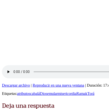
Descargar archivo
|
Reproducir en una nueva ventana
|
Duración: 17:
Etiquetas:
atributos
cabalá
Dios
emular
misericordia
Ramak
Torá
Deja una respuesta