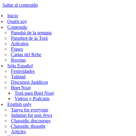
Saltar al contenido
Inicio
Quién soy
Contenido
Parashá de la semana
Parashot de la Torá
Artículos
Frases
Cartas del Rebe
Recetas
Sólo Español
Festividades
Talmud
Discursos Jasídicos
Bnei Noaj
Torá para Bnei Noaj
Videos y Podcasts
English only
Tanya for everyone
Judaism for non Jews
Chassidic discourses
Chassidic thought
Articles