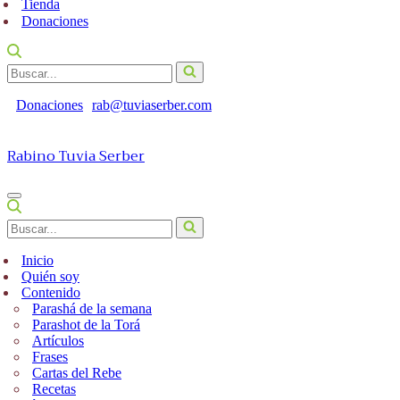
Tienda
Donaciones
Buscar...
Donaciones
rab@tuviaserber.com
Rabino Tuvia Serber
Menú
de
Buscar...
navegación
Inicio
Quién soy
Contenido
Parashá de la semana
Parashot de la Torá
Artículos
Frases
Cartas del Rebe
Recetas