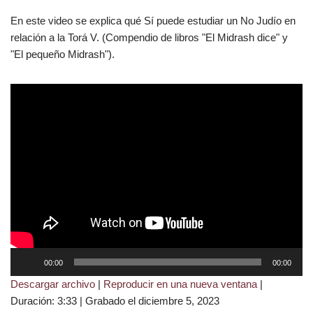
En este video se explica qué Sí puede estudiar un No Judío en
relación a la Torá V. (Compendio de libros "El Midrash dice" y
"El pequeño Midrash").
R
00:00
00:00
e
Descargar archivo
|
Reproducir en una nueva ventana
|
p
Duración: 3:33
|
Grabado el diciembre 5, 2023
r