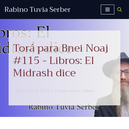
Rabino Tuvia Serber
Saltar
al
contenido
Torá para Bnei Noaj
#115 - Libros: El
Midrash dice
diciembre 5, 2023
Clases cortas
,
Videos