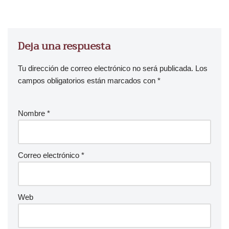
o
d
u
Deja una respuesta
c
t
o
Tu dirección de correo electrónico no será publicada.
Los
r
campos obligatorios están marcados con
*
d
e
Nombre
*
a
u
d
i
Correo electrónico
*
o
Web