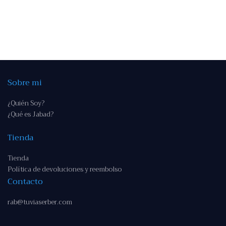
Sobre mi
¿Quién Soy?
¿Qué es Jabad?
Tienda
Tienda
Política de devoluciones y reembolso
Contacto
rab@tuviaserber.com