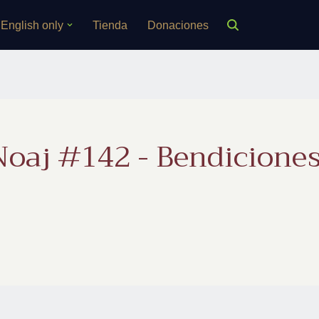
English only
Tienda
Donaciones
Noaj #142 - Bendiciones