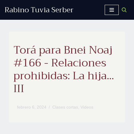
Rabino Tuvia Serber
Saltar
al
contenido
Torá para Bnei Noaj
#166 - Relaciones
prohibidas: La hija...
III
febrero 6, 2024
Clases cortas
,
Videos