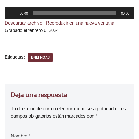
R
00:00
00:00
e
Descargar archivo
|
Reproducir en una nueva ventana
|
p
Grabado el febrero 6, 2024
r
o
d
u
Etiquetas:
BNEI NOAJ
c
t
o
r
d
Deja una respuesta
e
a
Tu dirección de correo electrónico no será publicada.
Los
u
campos obligatorios están marcados con
*
d
i
Nombre
*
o