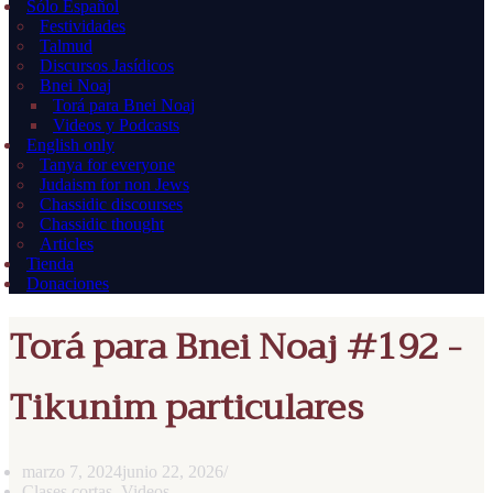
Sólo Español
Festividades
Talmud
Discursos Jasídicos
Bnei Noaj
Torá para Bnei Noaj
Videos y Podcasts
English only
Tanya for everyone
Judaism for non Jews
Chassidic discourses
Chassidic thought
Articles
Tienda
Donaciones
Torá para Bnei Noaj #192 -
Tikunim particulares
marzo 7, 2024
junio 22, 2026
Clases cortas
,
Videos