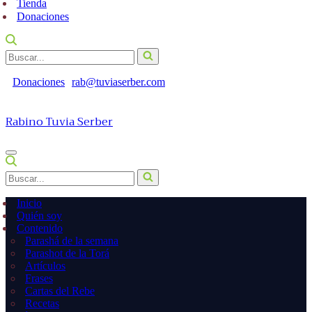
Tienda
Donaciones
Buscar...
Donaciones
rab@tuviaserber.com
Rabino Tuvia Serber
Menú
de
Buscar...
navegación
Inicio
Quién soy
Contenido
Parashá de la semana
Parashot de la Torá
Artículos
Frases
Cartas del Rebe
Recetas