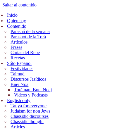
Saltar al contenido
Inicio
Quién soy
Contenido
Parashá de la semana
Parashot de la Torá
Artículos
Frases
Cartas del Rebe
Recetas
Sólo Español
Festividades
Talmud
Discursos Jasídicos
Bnei Noaj
Torá para Bnei Noaj
Videos y Podcasts
English only
Tanya for everyone
Judaism for non Jews
Chassidic discourses
Chassidic thought
Articles