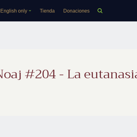
English only
Tienda
Donaciones
Noaj #204 - La eutanasi