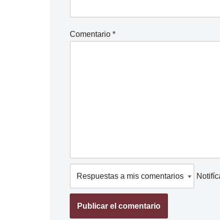
Comentario
*
Notifí