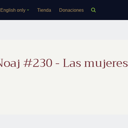
English only
Tienda
Donaciones
Noaj #230 - Las mujeres