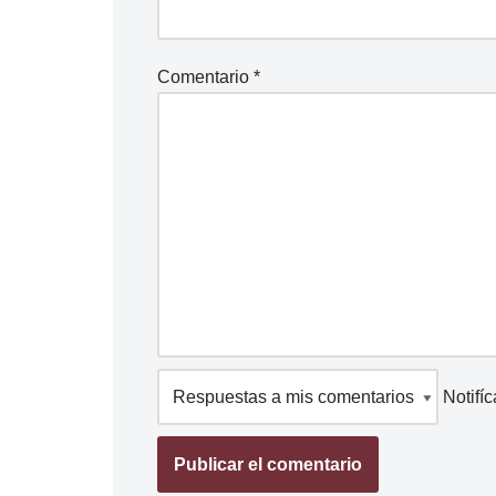
Comentario
*
Notifí