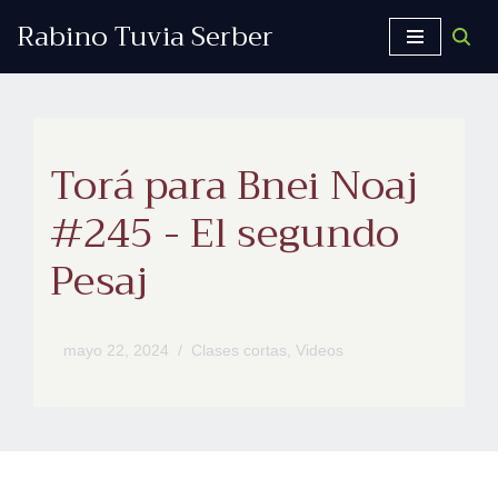
Rabino Tuvia Serber
Saltar
al
contenido
Torá para Bnei Noaj
#245 - El segundo
Pesaj
mayo 22, 2024
Clases cortas
,
Videos