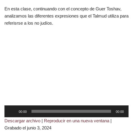
En esta clase, continuando con el concepto de Guer Toshav,
analizamos las diferentes expresiones que el Talmud utiliza para
referisrse a los no judíos.
R
00:00
00:00
e
Descargar archivo
|
Reproducir en una nueva ventana
|
p
Grabado el junio 3, 2024
r