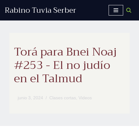
Rabino Tuvia Serber
Saltar
al
contenido
Torá para Bnei Noaj
#253 - El no judío
en el Talmud
junio 3, 2024
Clases cortas
,
Videos