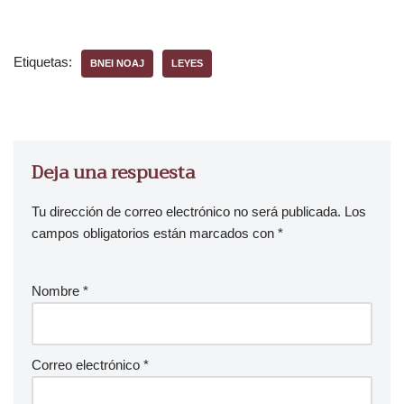
o
d
u
Etiquetas:
BNEI NOAJ
LEYES
c
t
o
r
d
Deja una respuesta
e
a
Tu dirección de correo electrónico no será publicada.
Los
u
campos obligatorios están marcados con
*
d
i
Nombre
*
o
Correo electrónico
*