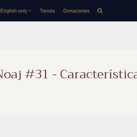
English only
Tienda
Donaciones
oaj #31 - Característic