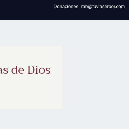
Donaciones
rab@tuviaserber.com
as de Dios