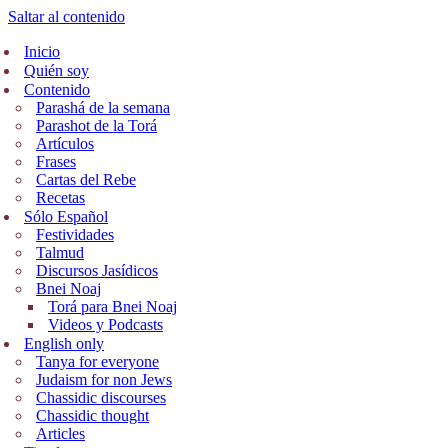
Saltar al contenido
Inicio
Quién soy
Contenido
Parashá de la semana
Parashot de la Torá
Artículos
Frases
Cartas del Rebe
Recetas
Sólo Español
Festividades
Talmud
Discursos Jasídicos
Bnei Noaj
Torá para Bnei Noaj
Videos y Podcasts
English only
Tanya for everyone
Judaism for non Jews
Chassidic discourses
Chassidic thought
Articles