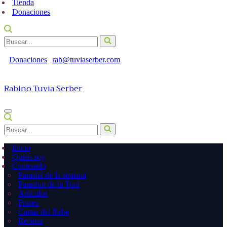
Tienda
Donaciones
Buscar...
Donaciones
rab@tuviaserber.com
Rabino Tuvia Serber
Menú
de
Buscar...
navegación
Inicio
Quién soy
Contenido
Parashá de la semana
Parashot de la Torá
Artículos
Frases
Cartas del Rebe
Recetas