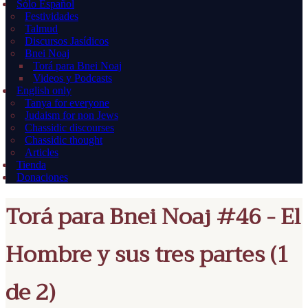
Sólo Español
Festividades
Talmud
Discursos Jasídicos
Bnei Noaj
Torá para Bnei Noaj
Videos y Podcasts
English only
Tanya for everyone
Judaism for non Jews
Chassidic discourses
Chassidic thought
Articles
Tienda
Donaciones
Torá para Bnei Noaj #46 - El
Hombre y sus tres partes (1
de 2)