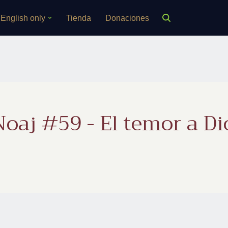
English only
Tienda
Donaciones
oaj #59 - El temor a Dio