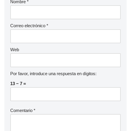
Nombre
*
e
a
u
d
Correo electrónico
*
i
o
Web
Por favor, introduce una respuesta en dígitos:
13 − 7 =
Comentario
*