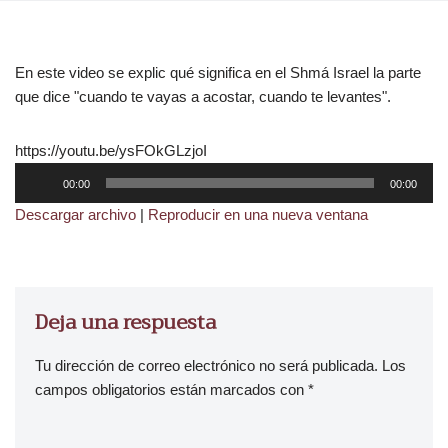
En este video se explic qué significa en el Shmá Israel la parte
que dice "cuando te vayas a acostar, cuando te levantes".
https://youtu.be/ysFOkGLzjoI
R
00:00
00:00
e
Descargar archivo
|
Reproducir en una nueva ventana
p
r
o
d
Deja una respuesta
u
c
t
Tu dirección de correo electrónico no será publicada.
Los
o
campos obligatorios están marcados con
*
r
d