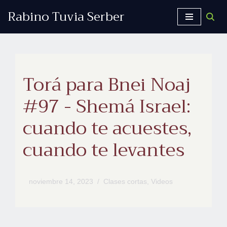
Rabino Tuvia Serber
Saltar
al
contenido
Torá para Bnei Noaj
#97 - Shemá Israel:
cuando te acuestes,
cuando te levantes
noviembre 14, 2023
Clases cortas
,
Videos