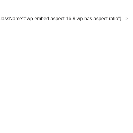
"className":"wp-embed-aspect-16-9 wp-has-aspect-ratio"} -->