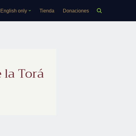
English only
Tienda
Donaciones
 la Torá