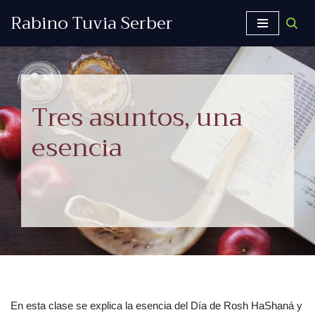
Rabino Tuvia Serber
Saltar
al
contenido
Tres asuntos, una
esencia
septiembre 16, 2022
Rosh HaShaná
,
Videos
En esta clase se explica la esencia del Día de Rosh HaShaná y