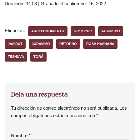
Duración: 34:08
|
Grabado el septiembre 16, 2022
r
o
d
u
Etiquetas:
ARREPENTIMIENTO
IOM KIPUR
JASIDISMO
c
t
JASIDUT
JUDAÍSMO
RETORNO
ROSH HASHANA
o
TESHUVÁ
TORÁ
r
d
e
a
u
Deja una respuesta
d
i
Tu dirección de correo electrónico no será publicada.
Los
o
campos obligatorios están marcados con
*
Nombre
*