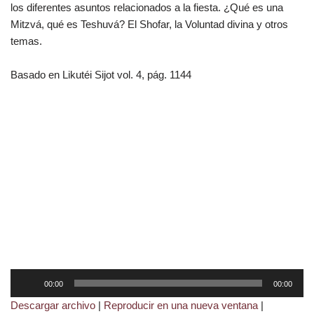
los diferentes asuntos relacionados a la fiesta. ¿Qué es una
Mitzvá, qué es Teshuvá? El Shofar, la Voluntad divina y otros
temas.
Basado en Likutéi Sijot vol. 4, pág. 1144
R
00:00
00:00
e
Descargar archivo
|
Reproducir en una nueva ventana
|
p