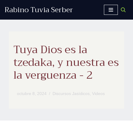
Rabino Tuvia Serber
Saltar
al
contenido
Tuya Dios es la
tzedaka, y nuestra es
la verguenza - 2
octubre 8, 2024
Discursos Jasídicos
,
Videos