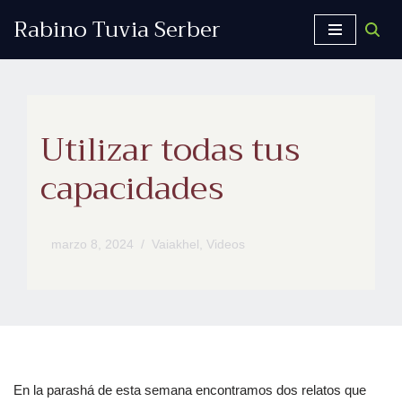
Rabino Tuvia Serber
Saltar
al
contenido
Utilizar todas tus
capacidades
marzo 8, 2024
Vaiakhel
,
Videos
En la parashá de esta semana encontramos dos relatos que