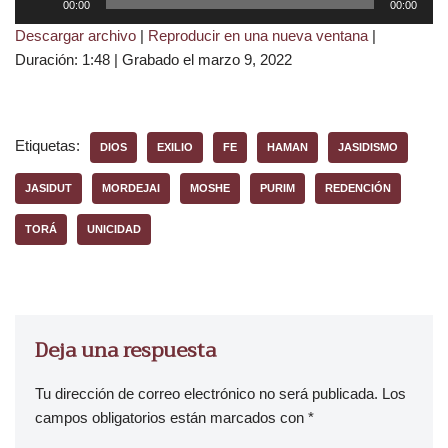
00:00
00:00
e
Descargar archivo
|
Reproducir en una nueva ventana
|
p
Duración: 1:48
|
Grabado el marzo 9, 2022
r
o
d
u
Etiquetas:
DIOS
EXILIO
FE
HAMAN
JASIDISMO
c
t
JASIDUT
MORDEJAI
MOSHE
PURIM
REDENCIÓN
o
TORÁ
UNICIDAD
r
d
e
a
u
Deja una respuesta
d
i
Tu dirección de correo electrónico no será publicada.
Los
o
campos obligatorios están marcados con
*