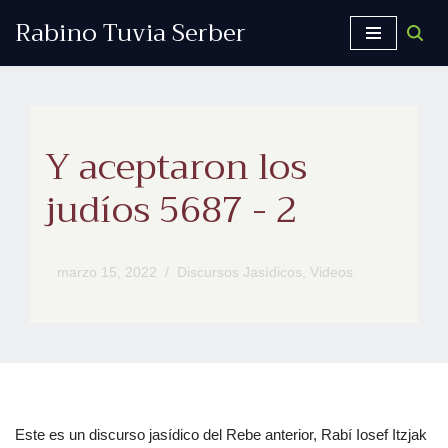
Rabino Tuvia Serber
Saltar
al
contenido
Y aceptaron los
judíos 5687 - 2
marzo 15, 2022
Discursos Jasídicos
,
Videos
Este es un discurso jasídico del Rebe anterior, Rabí Iosef Itzjak