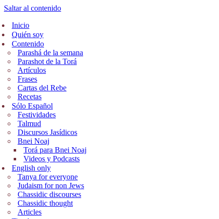
Saltar al contenido
Inicio
Quién soy
Contenido
Parashá de la semana
Parashot de la Torá
Artículos
Frases
Cartas del Rebe
Recetas
Sólo Español
Festividades
Talmud
Discursos Jasídicos
Bnei Noaj
Torá para Bnei Noaj
Videos y Podcasts
English only
Tanya for everyone
Judaism for non Jews
Chassidic discourses
Chassidic thought
Articles