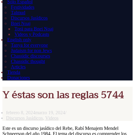
Sólo Español
Festividades
Talmud
Discursos Jasídicos
Bnei Noaj
Torá para Bnei Noaj
Videos y Podcasts
English only
Tanya for everyone
Judaism for non Jews
Chassidic discourses
Chassidic thought
Articles
Tienda
Donaciones
Y éstas son las reglas 5744
febrero 8, 2024
marzo 19, 2024
Discursos Jasídicos
,
Videos
Este es un discurso jasídico del Rebe, Rabí Menajem Mendel
Schneerson del año 1984. El tema del discurso es comprender los