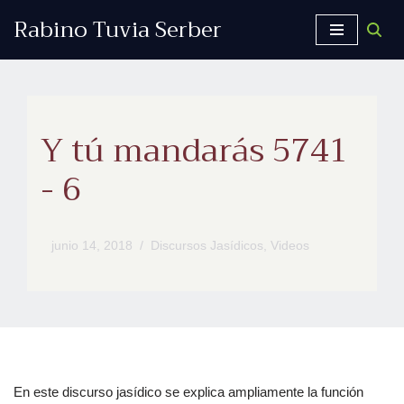
Rabino Tuvia Serber
Saltar
al
contenido
Y tú mandarás 5741
- 6
junio 14, 2018
Discursos Jasídicos
,
Videos
En este discurso jasídico se explica ampliamente la función