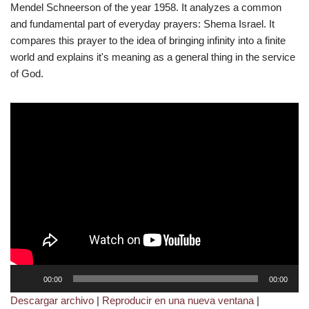
Mendel Schneerson of the year 1958. It analyzes a common
and fundamental part of everyday prayers: Shema Israel. It
compares this prayer to the idea of bringing infinity into a finite
world and explains it's meaning as a general thing in the service
of God.
R
00:00
00:00
e
Descargar archivo
|
Reproducir en una nueva ventana
|
p