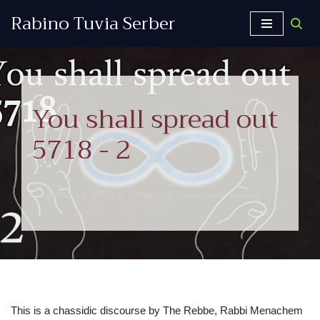
Rabino Tuvia Serber
Saltar
al
contenido
You shall spread out
5718 - 2
agosto 14, 2024
Chassidic discourses
,
Videos
This is a chassidic discourse by The Rebbe, Rabbi Menachem