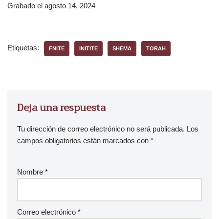
Grabado el agosto 14, 2024
r
o
d
u
Etiquetas:
FNITE
INITITE
SHEMA
TORAH
c
t
o
r
d
Deja una respuesta
e
a
Tu dirección de correo electrónico no será publicada.
Los
u
campos obligatorios están marcados con
*
d
i
Nombre
*
o
Correo electrónico
*